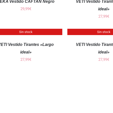
EKA Vestido CAFTAN Negro
VETI Vestido Tiran
29,99
€
ideal»
27,99
€
QUICK
Sin stock
Sin stock
VIEW
ETI Vestido Tirantes »Largo
VETI Vestido Tiran
ideal»
ideal»
27,99
€
27,99
€