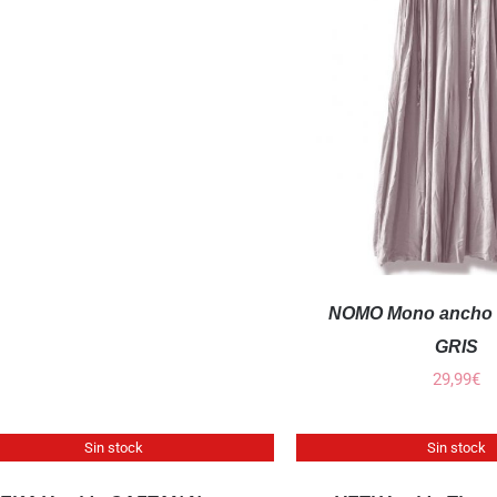
QUICK VIEW
NOMO Mono ancho d
GRIS
29,99
€
QUICK
Sin stock
Sin stock
VIEW