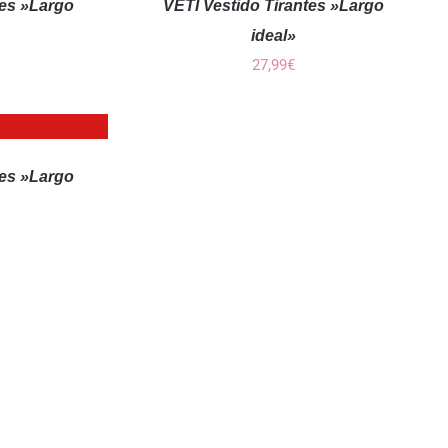
tes »Largo
VETI Vestido Tirantes »Largo
ideal»
27,99
€
tes »Largo