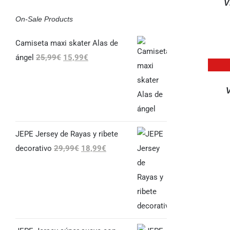
V
On-Sale Products
Camiseta maxi skater Alas de
El
El
ángel
25,99
€
15,99
€
QUICK
precio
precio
VIEW
original
actual
V
era:
es:
25,99€.
15,99€.
JEPE Jersey de Rayas y ribete
El
El
decorativo
29,99
€
18,99
€
precio
precio
original
actual
era:
es:
29,99€.
18,99€.