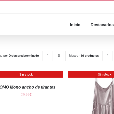
Inicio
Destacados
na por
Orden predeterminado
Mostrar
16 productos
Sin stock
Sin stock
OMO Mono ancho de tirantes
29,99
€