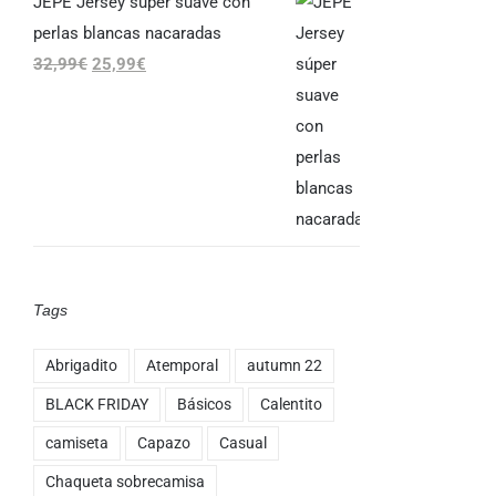
JEPE Jersey súper suave con
perlas blancas nacaradas
El
El
32,99
€
25,99
€
precio
precio
original
actual
era:
es:
32,99€.
25,99€.
Tags
Abrigadito
Atemporal
autumn 22
BLACK FRIDAY
Básicos
Calentito
camiseta
Capazo
Casual
Chaqueta sobrecamisa