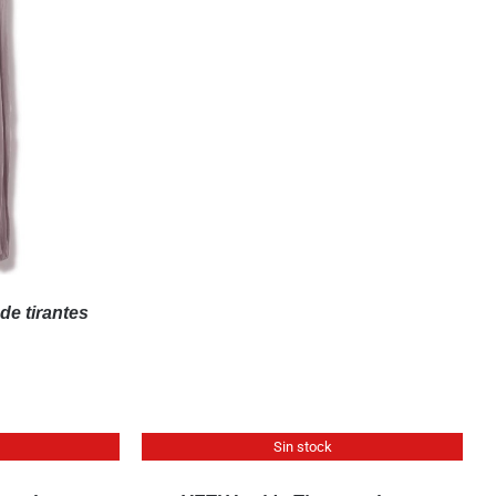
e tirantes
QUICK
Sin stock
VIEW