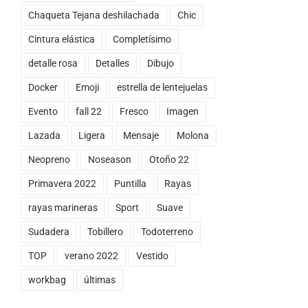
Chaqueta Tejana deshilachada
Chic
Cintura elástica
Completísimo
detalle rosa
Detalles
Dibujo
Docker
Emoji
estrella de lentejuelas
Evento
fall 22
Fresco
Imagen
Lazada
Ligera
Mensaje
Molona
Neopreno
Noseason
Otoño 22
Primavera 2022
Puntilla
Rayas
rayas marineras
Sport
Suave
Sudadera
Tobillero
Todoterreno
TOP
verano 2022
Vestido
workbag
últimas