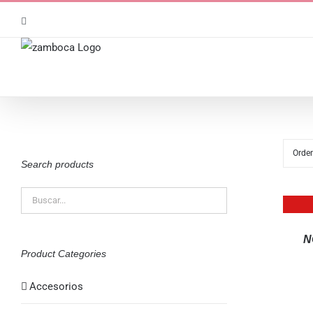
Saltar
Instagram
al
contenido
Orde
Search products
QUICK
VIEW
N
Product Categories
Accesorios