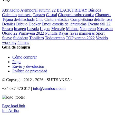
Abrigadito
Atemporal
autumn 22
BLACK FRIDAY
Básicos
Calentito
camiseta
Capazo
Casual
Chaqueta sobrecamisa
Chaqueta
Tejana deshilachada
Chic
Cintura elástica
Completísimo
detalle rosa
Detalles
Dibujo
Docker
Emoji
estrella de lentejuelas
Evento
fall 22
Fresco
Imagen
Lazada
Ligera
Mensaje
Molona
Neopreno
Noseason
Otoño 22
Primavera 2022
Puntilla
Rayas
rayas marineras
Sport
Suave
Sudadera
Tobillero
Todoterreno
TOP
verano 2022
Vestido
workbag
últimas
Guía de compra
Cómo comprar
Pago
Envío y devolución
Política de privacidad
© Copyright 2012 -
2026 · SUITSANZA ·
+34 687 470 017 |
info@zamboca.com
Page load link
Ir a Arriba