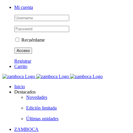
Saltar
Instagram
Mi cuenta
al
contenido
Recuérdame
Registrar
Carrito
Inicio
Destacados
Novedades
Edición limitada
Últimas unidades
ZAMBOCA