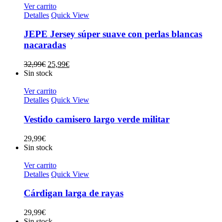
32,99€.
25,99€.
Ver carrito
Detalles
Quick View
JEPE Jersey súper suave con perlas blancas
nacaradas
El
El
32,99
€
25,99
€
precio
precio
Sin stock
original
actual
era:
es:
Ver carrito
32,99€.
25,99€.
Detalles
Quick View
Vestido camisero largo verde militar
29,99
€
Sin stock
Ver carrito
Detalles
Quick View
Cárdigan larga de rayas
29,99
€
Sin stock