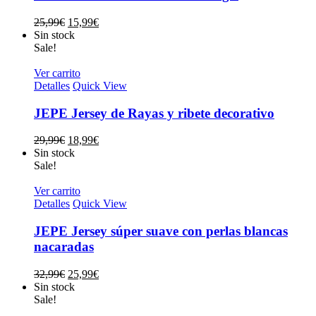
El
El
25,99
€
15,99
€
precio
precio
Sin stock
original
actual
Sale!
era:
es:
25,99€.
15,99€.
Ver carrito
Detalles
Quick View
JEPE Jersey de Rayas y ribete decorativo
El
El
29,99
€
18,99
€
precio
precio
Sin stock
original
actual
Sale!
era:
es:
29,99€.
18,99€.
Ver carrito
Detalles
Quick View
JEPE Jersey súper suave con perlas blancas
nacaradas
El
El
32,99
€
25,99
€
precio
precio
Sin stock
original
actual
Sale!
era:
es: