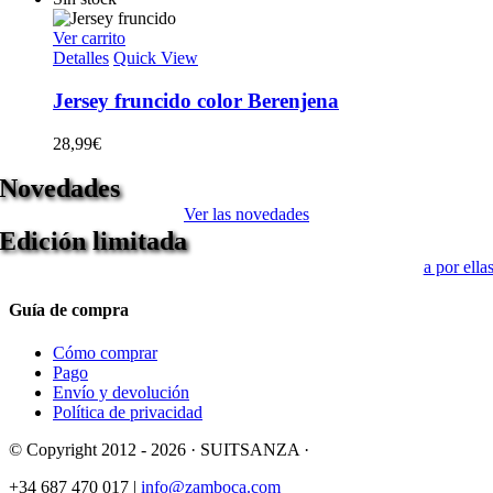
Ver carrito
Detalles
Quick View
Jersey fruncido color Berenjena
28,99
€
Novedades
Ver las novedades
Edición limitada
a por ella
Guía de compra
Cómo comprar
Pago
Envío y devolución
Política de privacidad
© Copyright 2012 -
2026 · SUITSANZA ·
+34 687 470 017 |
info@zamboca.com