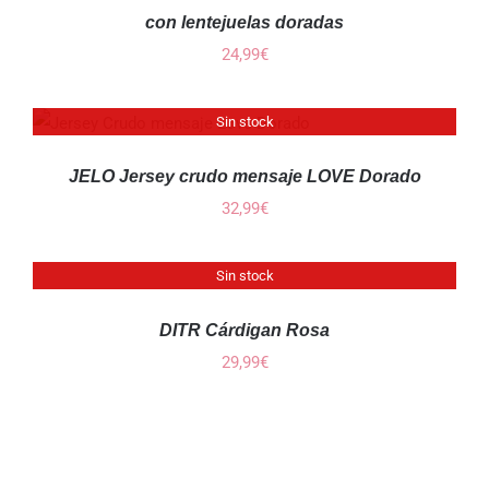
con lentejuelas doradas
24,99
€
Sin stock
JELO Jersey crudo mensaje LOVE Dorado
32,99
€
Sin stock
DETALLES
DITR Cárdigan Rosa
29,99
€