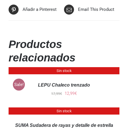
Añadir a Pinterest
Email This Product
Productos
relacionados
Sin stock
DETALLES
Sale!
LEPU Chaleco trenzado
El
El
12,99
€
17,99
€
precio
precio
original
actual
Sin stock
DETALLES
era:
es:
17,99€.
12,99€.
SUMA Sudadera de rayas y detalle de estrella