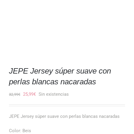
JEPE Jersey súper suave con
perlas blancas nacaradas
El
El
25,99
€
Sin existencias
32,99
€
precio
precio
original
actual
JEPE Jersey súper suave con perlas blancas nacaradas
era:
es:
32,99€.
25,99€.
Color: Beis