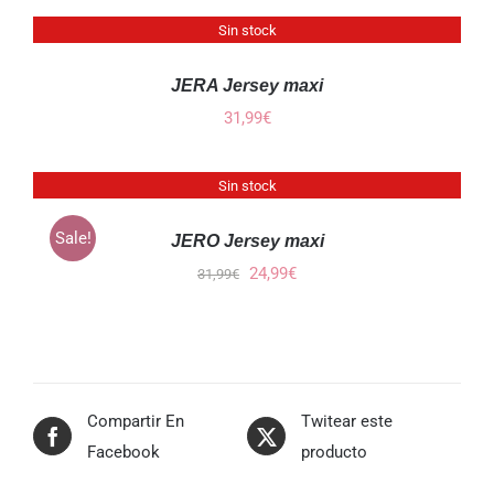
Sin stock
DETALLES
JERA Jersey maxi
31,99
€
Sin stock
DETALLES
Sale!
JERO Jersey maxi
El
El
24,99
€
31,99
€
precio
precio
original
actual
era:
es:
31,99€.
24,99€.
Compartir En
Twitear este
Facebook
producto