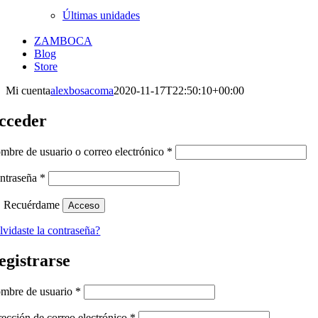
Últimas unidades
ZAMBOCA
Blog
Store
Mi cuenta
alexbosacoma
2020-11-17T22:50:10+00:00
cceder
Obligatorio
mbre de usuario o correo electrónico
*
Obligatorio
ntraseña
*
Recuérdame
Acceso
lvidaste la contraseña?
egistrarse
Obligatorio
mbre de usuario
*
Obligatorio
rección de correo electrónico
*