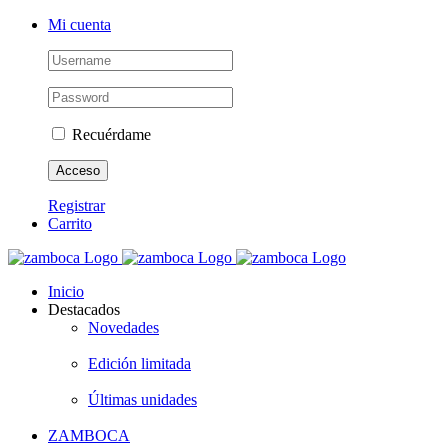
Saltar
Instagram
Mi cuenta
al
contenido
Recuérdame
Registrar
Carrito
Inicio
Destacados
Novedades
Edición limitada
Últimas unidades
ZAMBOCA