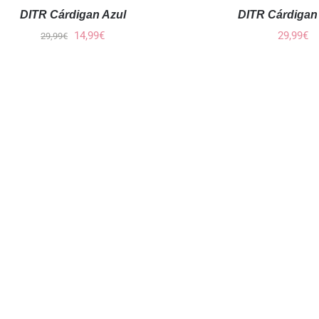
DITR Cárdigan
DITR Cárdigan Azul
El
El
29,99
€
14,99
€
29,99
€
precio
precio
original
actual
era:
es:
29,99€.
14,99€.