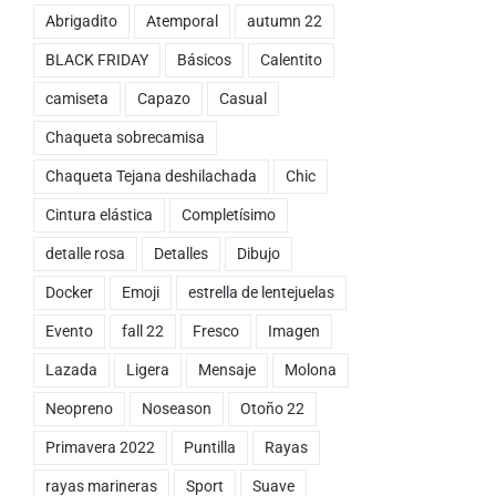
Abrigadito
Atemporal
autumn 22
BLACK FRIDAY
Básicos
Calentito
camiseta
Capazo
Casual
Chaqueta sobrecamisa
Chaqueta Tejana deshilachada
Chic
Cintura elástica
Completísimo
detalle rosa
Detalles
Dibujo
Docker
Emoji
estrella de lentejuelas
Evento
fall 22
Fresco
Imagen
Lazada
Ligera
Mensaje
Molona
Neopreno
Noseason
Otoño 22
Primavera 2022
Puntilla
Rayas
rayas marineras
Sport
Suave