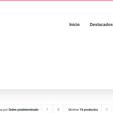
Inicio
Destacados
na por
Orden predeterminado
Mostrar
16 productos