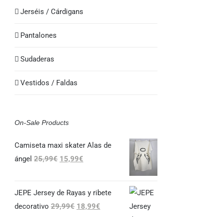
Jerséis / Cárdigans
Pantalones
Sudaderas
Vestidos / Faldas
On-Sale Products
Camiseta maxi skater Alas de
El
El
ángel
25,99
€
15,99
€
precio
precio
original
actual
JEPE Jersey de Rayas y ribete
era:
es:
El
El
decorativo
29,99
€
18,99
€
25,99€.
15,99€.