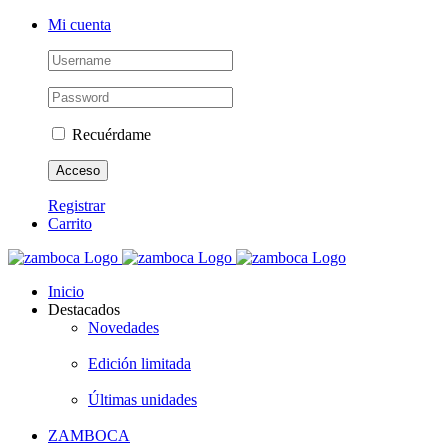
Saltar
Instagram
Mi cuenta
al
contenido
Recuérdame
Registrar
Carrito
Inicio
Destacados
Novedades
Edición limitada
Últimas unidades
ZAMBOCA