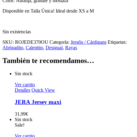
Color: Naranja, granate y mostaza
Disponible en Talla Única! Ideal desde XS a M
Sin existencias
SKU:
ROJEDE370OU
Categoría:
Jerséis / Cárdigans
Etiquetas:
Abrigadito
,
Calentito
,
Desigual
,
Rayas
También te recomendamos…
Sin stock
Ver carrito
Detalles
Quick View
JERA Jersey maxi
31,99
€
Sin stock
Sale!
Ver carrito