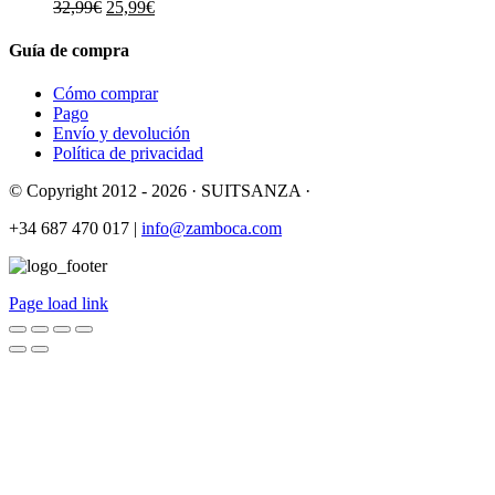
El
El
32,99
€
25,99
€
precio
precio
original
actual
Guía de compra
era:
es:
32,99€.
25,99€.
Cómo comprar
Pago
Envío y devolución
Política de privacidad
© Copyright 2012 -
2026 · SUITSANZA ·
+34 687 470 017 |
info@zamboca.com
Page load link
Ir
a
Arriba