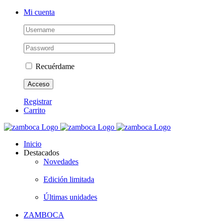
Saltar
Instagram
Mi cuenta
al
contenido
Recuérdame
Registrar
Carrito
Inicio
Destacados
Novedades
Edición limitada
Últimas unidades
ZAMBOCA