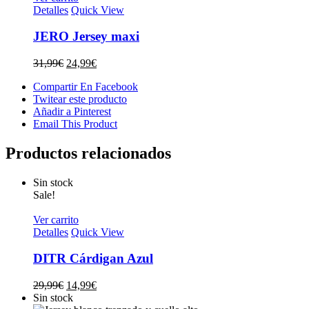
Detalles
Quick View
JERO Jersey maxi
El
El
31,99
€
24,99
€
precio
precio
Compartir En Facebook
original
actual
Twitear este producto
era:
es:
Añadir a Pinterest
31,99€.
24,99€.
Email This Product
Productos relacionados
Sin stock
Sale!
Ver carrito
Detalles
Quick View
DITR Cárdigan Azul
El
El
29,99
€
14,99
€
precio
precio
Sin stock