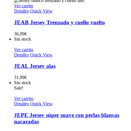
original
actual
era:
es:
Ver carrito
29,99€.
14,99€.
Detalles
Quick View
JEAB Jersey Trenzado y cuello vuelto
36,99
€
Sin stock
Ver carrito
Detalles
Quick View
JEAL Jersey alas
31,99
€
Sin stock
Sale!
Ver carrito
Detalles
Quick View
JEPE Jersey súper suave con perlas blancas
nacaradas