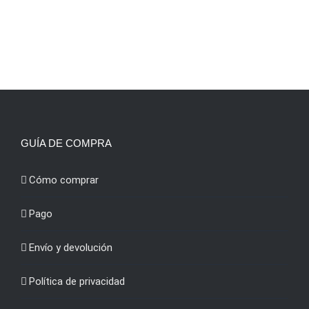
precio
precio
original
actual
era:
es:
32,99€.
25,99€.
GUÍA DE COMPRA
Cómo comprar
Pago
Envío y devolución
Política de privacidad