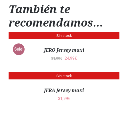
También te
recomendamos…
Sin stock
DETALLES
Sale!
JERO Jersey maxi
El
El
24,99
€
31,99
€
precio
precio
original
actual
Sin stock
DETALLES
era:
es:
JERA Jersey maxi
31,99€.
24,99€.
31,99
€